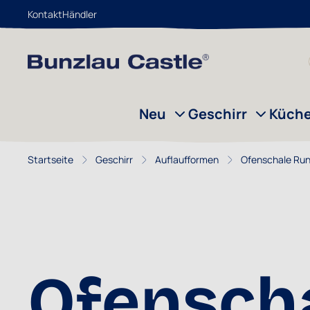
Kontakt
Händler
Zum Inhalt springen
Neu
Geschirr
Küch
Startseite
Geschirr
Auflaufformen
Ofenschale Ru
Ofensch