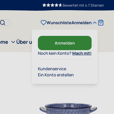
Bewertet mit 4.7 Sternen
Cart
Wunschliste
Anmelden
ome
Über uns
Outlet
Anmelden
Noch kein Konto?
Mach mit!
Kundenservice
Ein Konto erstellen