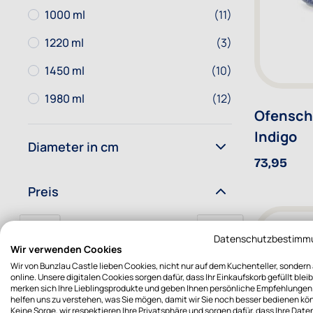
Artikel
1000 ml
(11)
Artikel
1220 ml
(3)
Artikel
1450 ml
(10)
Artikel
1980 ml
(12)
Ofenscha
Indigo
Diameter in cm
73,95
Preis
€ 0.00
€ 88.00
Datenschutzbestimm
Wir verwenden Cookies
Wir von Bunzlau Castle lieben Cookies, nicht nur auf dem Kuchenteller, sondern
online. Unsere digitalen Cookies sorgen dafür, dass Ihr Einkaufskorb gefüllt bleib
€
merken sich Ihre Lieblingsprodukte und geben Ihnen persönliche Empfehlungen.
-
helfen uns zu verstehen, was Sie mögen, damit wir Sie noch besser bedienen kö
Keine Sorge, wir respektieren Ihre Privatsphäre und sorgen dafür, dass Ihre Date