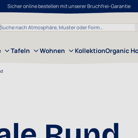
Sicher online bestellen mit unserer Bruchfrei-Garantie
Suche
e
Tafeln
Wohnen
Kollektion
Organic H
nd
ale Rund