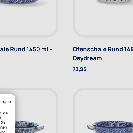
le Rund 1450 ml -
Ofenschale Rund 145
Daydream
73,95
ungen
 auch
t,
 Sie
nnen.
n bei