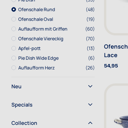
Ofenschale Rund
Artikel
Ofenschale Rund
(48)
Ofenschale Oval
Artikel
Ofenschale Oval
(19)
Auflaufform mit Griffen
Artikel
Auflaufform mit Griffen
(60)
Ofenschale Viereckig
Artikel
Ofenschale Viereckig
(70)
Ofenscha
Apfel-pott
Artikel
Apfel-pott
(13)
Lace
Pie Dish Wide Edge
Artikel
Pie Dish Wide Edge
(6)
54,95
Auflaufform Herz
Artikel
Auflaufform Herz
(26)
Neu
Specials
Collection