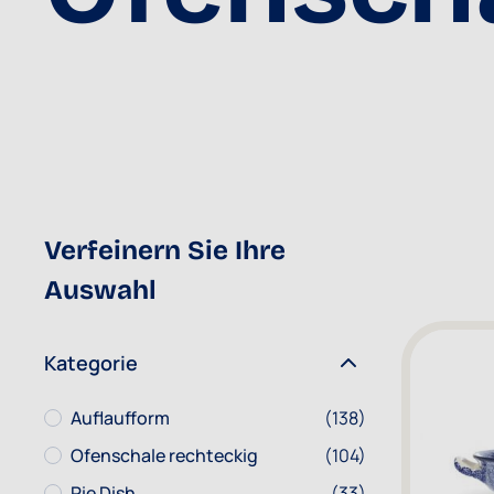
Verfeinern Sie Ihre
Auswahl
Kategorie
Auflaufform
Artikel
Auflaufform
(138)
Ofenschale rechteckig
Artikel
Ofenschale rechteckig
(104)
Pie Dish
Artikel
Pie Dish
(33)