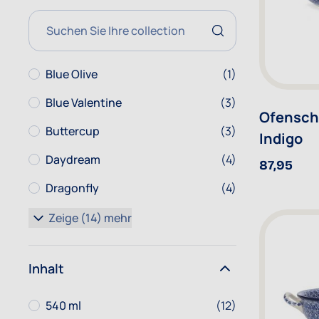
Suche
Artikel
Blue Olive
(1)
Artikel
Blue Valentine
(3)
Ofenscha
Artikel
Buttercup
(3)
Indigo
Artikel
Daydream
(4)
87,95
Artikel
Dragonfly
(4)
Zeige (14) mehr
Inhalt
Artikel
540 ml
(12)