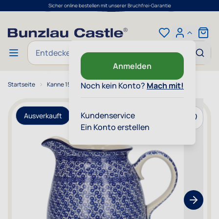
Sicher online bestellen mit unserer Bruchfrei-Garantie
Zum Inhalt springen
Cart
Suche
Anmelden
Startseite
Kanne 1500 ml - Midnight Blue
Noch kein Konto?
Mach mit!
Kundenservice
Ausverkauft
Zur Wun
Ein Konto erstellen
Show nex