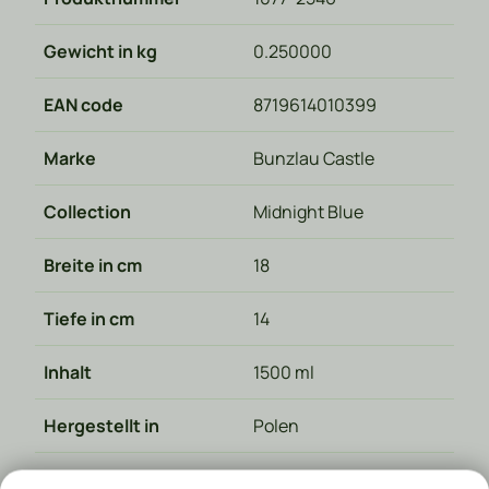
Gewicht in kg
0.250000
EAN code
8719614010399
Marke
Bunzlau Castle
Collection
Midnight Blue
Breite in cm
18
Tiefe in cm
14
Inhalt
1500 ml
Hergestellt in
Polen
Materialart
Keramik