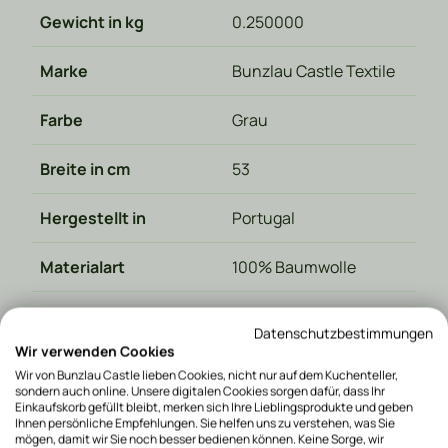
Gewicht in kg
0.250000
Marke
Bunzlau Castle Textile
Farbe
Grau
Breite in cm
53
Hergestellt in
Portugal
Materialart
100% Baumwolle
Waschanleitung
Waschen bei 40 Grad
Datenschutzbestimmungen
Wir verwenden Cookies
Collection
Check
Wir von Bunzlau Castle lieben Cookies, nicht nur auf dem Kuchenteller,
sondern auch online. Unsere digitalen Cookies sorgen dafür, dass Ihr
Einkaufskorb gefüllt bleibt, merken sich Ihre Lieblingsprodukte und geben
Höhe in cm
60
Ihnen persönliche Empfehlungen. Sie helfen uns zu verstehen, was Sie
mögen, damit wir Sie noch besser bedienen können. Keine Sorge, wir