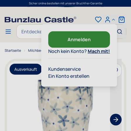
Sicher online bestellen mit unserer Bruchfrei-Garantie
Zum Inhalt springen
Cart
Suche
Anmelden
Startseite
Milchbecher 230 ml - Sea Star
Noch kein Konto?
Mach mit!
Kundenservice
Ausverkauft
Zur Wun
Ein Konto erstellen
Show nex