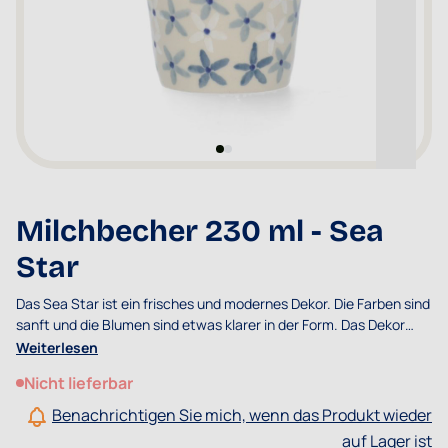
Milchbecher 230 ml - Sea
Star
Das Sea Star ist ein frisches und modernes Dekor. Die Farben sind
sanft und die Blumen sind etwas klarer in der Form. Das Dekor
Sea Star erinnert an einen strandspaziergang am Meer.
Weiterlesen
Nicht lieferbar
Benachrichtigen Sie mich, wenn das Produkt wieder
auf Lager ist