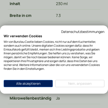
Inhalt
230 ml
Breite in cm
7.3
Höhe in cm
10.5
Datenschutzbestimmungen
Wir verwenden Cookies
Diameter in cm
7,3
Wir von Bunzlau Castle lieben Cookies, nicht nur auf dem Kuchenteller,
sondern auch online. Unsere digitalen Cookies sorgen dafür, dass Ihr
Einkaufskorb gefüllt bleibt, merken sich Ihre Lieblingsprodukte und geben
Tiefe in cm
7.3
Ihnen persönliche Empfehlungen. Sie helfen uns zu verstehen, was Sie
mögen, damit wir Sie noch besser bedienen können. Keine Sorge, wir
respektieren Ihre Privatsphäre und sorgen dafür, dass Ihre Daten bei uns
Gewicht in kg
0.280000
sicher sind. Weitere Informationen über die von uns verwendeten Cookies
finden Sie in den Einstellungen.
Materialart
Keramik
Alle akzeptieren
Nein, anpassen
Spülmaschinenfest
Ja
Mikrowellenbeständig
Ja