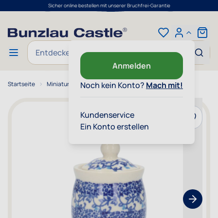
Sicher online bestellen mit unserer Bruchfrei-Garantie
Zum Inhalt springen
Cart
Suche
Anmelden
Startseite
Miniatur-Topf - Tender Twigs
Noch kein Konto?
Mach mit!
Kundenservice
Zur Wun
Ein Konto erstellen
Show nex