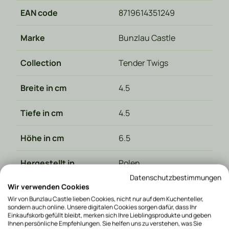
EAN code
8719614351249
Marke
Bunzlau Castle
Collection
Tender Twigs
Breite in cm
4.5
Tiefe in cm
4.5
Höhe in cm
6.5
Hergestellt in
Polen
Datenschutzbestimmungen
Wir verwenden Cookies
Materialart
Keramik
Wir von Bunzlau Castle lieben Cookies, nicht nur auf dem Kuchenteller,
sondern auch online. Unsere digitalen Cookies sorgen dafür, dass Ihr
Mikrowellenbeständig
Ja
Einkaufskorb gefüllt bleibt, merken sich Ihre Lieblingsprodukte und geben
Ihnen persönliche Empfehlungen. Sie helfen uns zu verstehen, was Sie