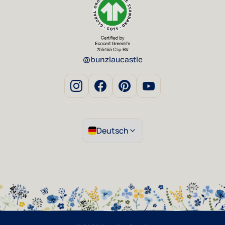
@bunzlaucastle
Deutsch