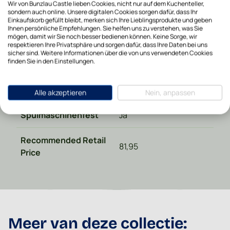
Wir von Bunzlau Castle lieben Cookies, nicht nur auf dem Kuchenteller,
sondern auch online. Unsere digitalen Cookies sorgen dafür, dass Ihr
Materialart
Keramik
Einkaufskorb gefüllt bleibt, merken sich Ihre Lieblingsprodukte und geben
Ihnen persönliche Empfehlungen. Sie helfen uns zu verstehen, was Sie
mögen, damit wir Sie noch besser bedienen können. Keine Sorge, wir
Höhe in cm
7
respektieren Ihre Privatsphäre und sorgen dafür, dass Ihre Daten bei uns
sicher sind. Weitere Informationen über die von uns verwendeten Cookies
finden Sie in den Einstellungen.
Mikrowellenbeständig
Ja
Backofen-sicher
Ja
Alle akzeptieren
Nein, anpassen
Spülmaschinenfest
Ja
Recommended Retail
81,95
Price
Meer van deze collectie: