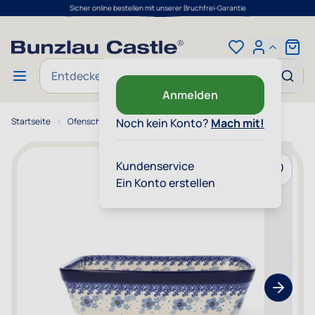
Sicher online bestellen mit unserer Bruchfrei-Garantie
Zum Inhalt springen
Cart
Suche
Anmelden
Startseite
Ofenschale Rechteckig 1880 ml - Spring Ballet
Noch kein Konto?
Mach mit!
Kundenservice
Zur Wun
Ein Konto erstellen
Show nex