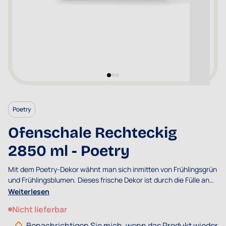
Poetry
Ofenschale Rechteckig
2850 ml - Poetry
Mit dem Poetry-Dekor wähnt man sich inmitten von Frühlingsgrün
und Frühlingsblumen. Dieses frische Dekor ist durch die Fülle an
Grün einzigartig.
Weiterlesen
Nicht lieferbar
Benachrichtigen Sie mich, wenn das Produkt wieder