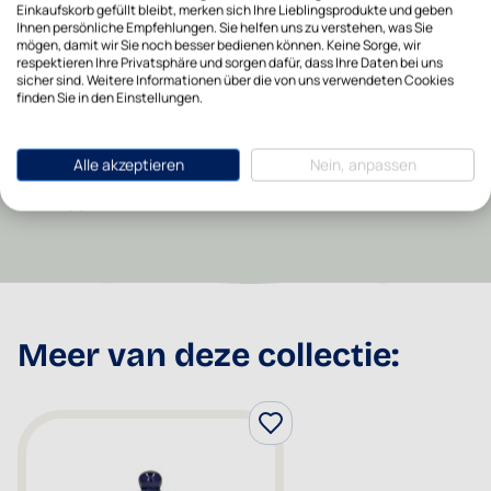
Einkaufskorb gefüllt bleibt, merken sich Ihre Lieblingsprodukte und geben
Materialart
Keramik
Ihnen persönliche Empfehlungen. Sie helfen uns zu verstehen, was Sie
mögen, damit wir Sie noch besser bedienen können. Keine Sorge, wir
respektieren Ihre Privatsphäre und sorgen dafür, dass Ihre Daten bei uns
Höhe in cm
8
sicher sind. Weitere Informationen über die von uns verwendeten Cookies
finden Sie in den Einstellungen.
Spülmaschinenfest
Ja
Alle akzeptieren
Nein, anpassen
Recommended Retail
99,95
Price
Meer van deze collectie: