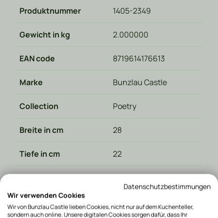
Produktnummer
1405-2349
Gewicht in kg
2.000000
EAN code
8719614176613
Marke
Bunzlau Castle
Collection
Poetry
Breite in cm
28
Tiefe in cm
22
Inhalt
2850 ml
Datenschutzbestimmungen
Wir verwenden Cookies
Hergestellt in
Polen
Wir von Bunzlau Castle lieben Cookies, nicht nur auf dem Kuchenteller,
sondern auch online. Unsere digitalen Cookies sorgen dafür, dass Ihr