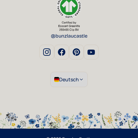
@bunzlaucastle
Deutsch