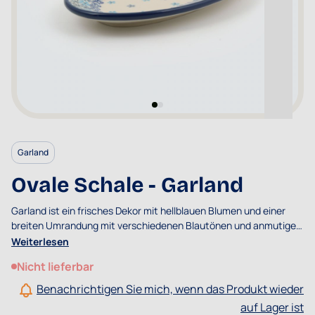
Garland
Ovale Schale - Garland
Garland ist ein frisches Dekor mit hellblauen Blumen und einer
breiten Umrandung mit verschiedenen Blautönen und anmutigen
Zweigen und Locken. Dieses Dekor erinnert Sie an einen frischen
Weiterlesen
Frühlingstag.
Nicht lieferbar
Benachrichtigen Sie mich, wenn das Produkt wieder
auf Lager ist