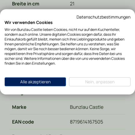
Breite in cm
21
Datenschutzbestimmungen
Höhe in cm
2
Wir verwenden Cookies
Wir von Bunzlau Castle lieben Cookies, nicht nur auf dem Kuchenteller,
Tiefe in cm
12.5
sondern auch online. Unsere digitalen Cookies sorgen dafür, dass Ihr
Einkaufskorb gefüllt bleibt, merken sich Ihre Lieblingsprodukte und geben
Ihnen persönliche Empfehlungen. Sie helfen uns zu verstehen, was Sie
Gewicht in kg
0.330000
mögen, damit wir Sie noch besser bedienen können. Keine Sorge, wir
respektieren Ihre Privatsphäre und sorgen dafür, dass Ihre Daten bei uns
sicher sind. Weitere Informationen über die von uns verwendeten Cookies
Materialart
Keramik
finden Sie in den Einstellungen.
Spülmaschinenfest
Ja
Alle akzeptieren
Nein, anpassen
Hergestellt in
Polen
Marke
Bunzlau Castle
EAN code
8719614167505