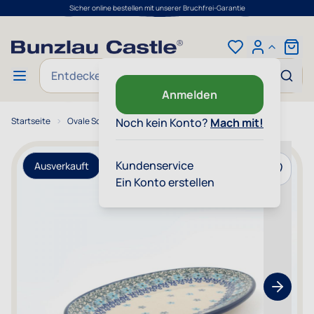
Sicher online bestellen mit unserer Bruchfrei-Garantie
Zum Inhalt springen
Cart
Suche
Anmelden
Startseite
Ovale Schale - Garland
Noch kein Konto?
Mach mit!
Kundenservice
Ausverkauft
Zur Wun
Ein Konto erstellen
Show nex