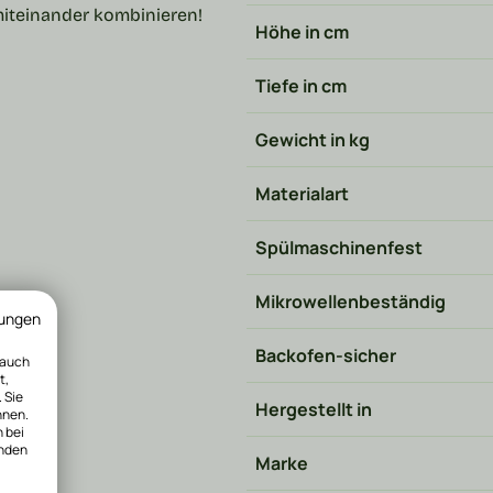
miteinander kombinieren!
Höhe in cm
Tiefe in cm
Gewicht in kg
Materialart
Spülmaschinenfest
Mikrowellenbeständig
ungen
Backofen-sicher
 auch
t,
 Sie
Hergestellt in
nnen.
n bei
inden
Marke