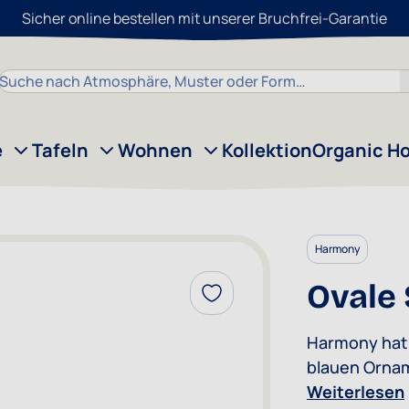
Sicher online bestellen mit unserer Bruchfrei-Garantie
Suche
e
Tafeln
Wohnen
Kollektion
Organic H
Harmony
Ovale
Zur Wunschliste hinzufügen
Harmony hat
blauen Ornam
elegante Dek
Weiterlesen