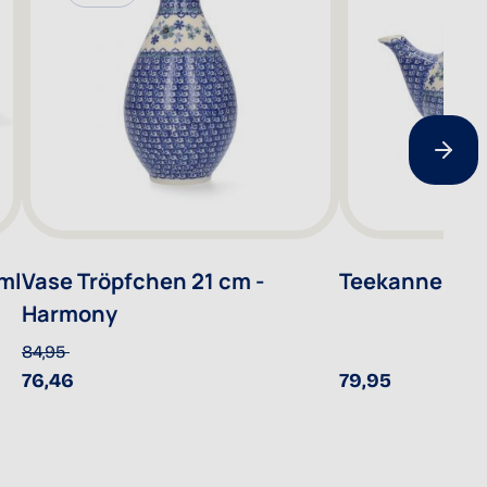
ml
Vase Tröpfchen 21 cm -
Teekanne 130
Harmony
84,95
76,46
79,95