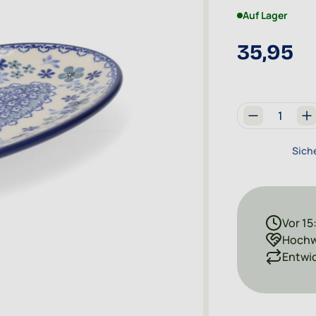
und ist leich
Auf Lager
35,95
Menge
Siche
Vor 15
Hochw
Entwic