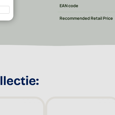
EAN code
Recommended Retail Price
lectie: