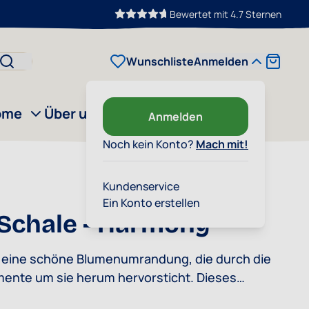
Bewertet mit 4.7 Sternen
Cart
Wunschliste
Anmelden
ome
Über uns
Outlet
Anmelden
Noch kein Konto?
Mach mit!
Kundenservice
Ein Konto erstellen
 Schale - Harmony
 eine schöne Blumenumrandung, die durch die
ente um sie herum hervorsticht. Dieses
or kann das ganze Jahr über verwendet werden