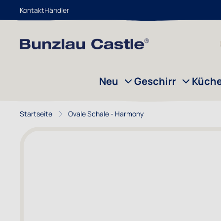
Kontakt
Händler
Zum Inhalt springen
Neu
Geschirr
Küch
Startseite
Ovale Schale - Harmony