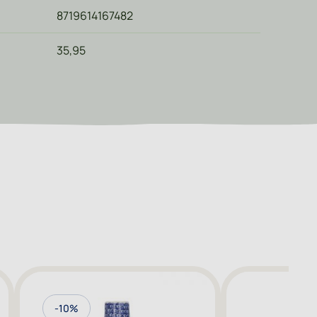
8719614167482
35,95
-10%