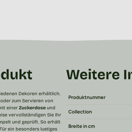
odukt
Weitere 
hiedenen Dekoren erhältlich.
Produktnummer
k oder zum Servieren von
mit einer
Zuckerdose
und
Collection
se vervollständigen Sie Ihr
pelt und geprüft. So erhält
Breite in cm
Für ein besonders lustiges