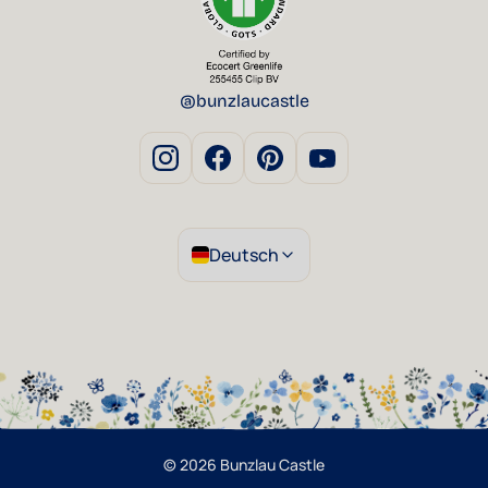
@bunzlaucastle
Deutsch
© 2026 Bunzlau Castle