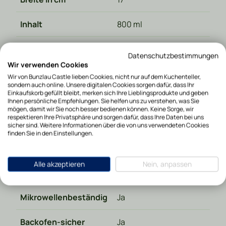
Inhalt
800 ml
Hergestellt in
Polen
Datenschutzbestimmungen
Wir verwenden Cookies
Marke
Bunzlau Castle
Wir von Bunzlau Castle lieben Cookies, nicht nur auf dem Kuchenteller,
sondern auch online. Unsere digitalen Cookies sorgen dafür, dass Ihr
Einkaufskorb gefüllt bleibt, merken sich Ihre Lieblingsprodukte und geben
Materialart
Keramik
Ihnen persönliche Empfehlungen. Sie helfen uns zu verstehen, was Sie
mögen, damit wir Sie noch besser bedienen können. Keine Sorge, wir
respektieren Ihre Privatsphäre und sorgen dafür, dass Ihre Daten bei uns
Specials
Valentine
sicher sind. Weitere Informationen über die von uns verwendeten Cookies
finden Sie in den Einstellungen.
Tiefe in cm
17
Alle akzeptieren
Nein, anpassen
Höhe in cm
7.5
Mikrowellenbeständig
Ja
Backofen-sicher
Ja