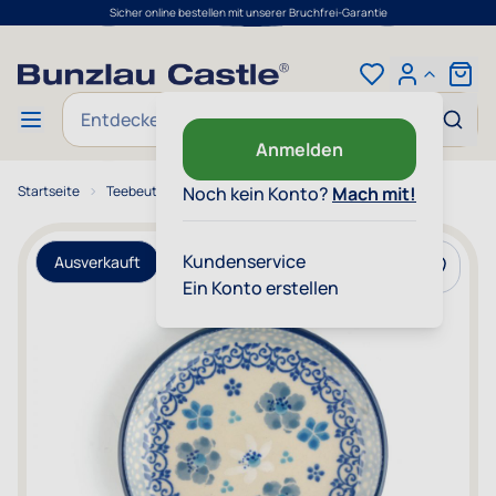
Sicher online bestellen mit unserer Bruchfrei-Garantie
Zum Inhalt springen
Cart
Suche
Anmelden
Startseite
Teebeutel-Schale Rund - Symphony
Noch kein Konto?
Mach mit!
Kundenservice
Ausverkauft
Zur Wun
Ein Konto erstellen