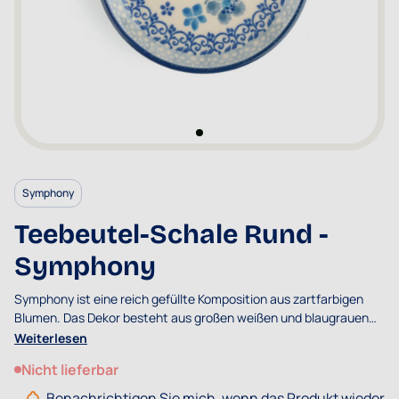
Symphony
Teebeutel-Schale Rund -
Symphony
Symphony ist eine reich gefüllte Komposition aus zartfarbigen
Blumen. Das Dekor besteht aus großen weißen und blaugrauen
Blumen, die mit dekorativen Zweigen und hellblauen Details
Weiterlesen
durchsetzt sind.
Nicht lieferbar
Benachrichtigen Sie mich, wenn das Produkt wieder