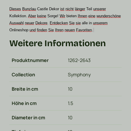
Dieses
Bunzlau
Castle Dekor
ist
nicht
länger
Teil
unserer
Kollektion.
Aber
keine
Sorge!
Wir
bieten
Ihnen
eine
wunderschöne
Auswahl
neuer
Dekore
.
Entdecken
Sie
sie
alle in
unserem
Onlineshop
und
finden
Sie
Ihren
neuen
Favoriten
.
Weitere Informationen
Produktnummer
1262-2643
Collection
Symphony
Breite in cm
10
Höhe in cm
1.5
Diameter in cm
10