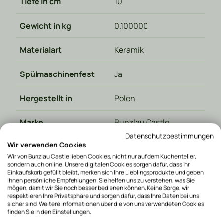
Tiefe in cm
10
Gewicht in kg
0.100000
Materialart
Keramik
Spülmaschinenfest
Ja
Hergestellt in
Polen
Marke
Bunzlau Castle
Datenschutzbestimmungen
Wir verwenden Cookies
EAN code
8719614158831
Wir von Bunzlau Castle lieben Cookies, nicht nur auf dem Kuchenteller,
sondern auch online. Unsere digitalen Cookies sorgen dafür, dass Ihr
Recommended Retail
Einkaufskorb gefüllt bleibt, merken sich Ihre Lieblingsprodukte und geben
11,95
Ihnen persönliche Empfehlungen. Sie helfen uns zu verstehen, was Sie
Price
mögen, damit wir Sie noch besser bedienen können. Keine Sorge, wir
respektieren Ihre Privatsphäre und sorgen dafür, dass Ihre Daten bei uns
sicher sind. Weitere Informationen über die von uns verwendeten Cookies
finden Sie in den Einstellungen.