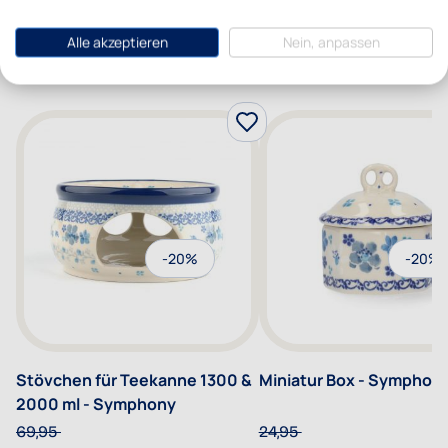
Alle akzeptieren
Nein, anpassen
Meer van deze collectie:
-20%
-20%
Stövchen für Teekanne 1300 &
Miniatur Box - Symphon
2000 ml - Symphony
69,95
24,95